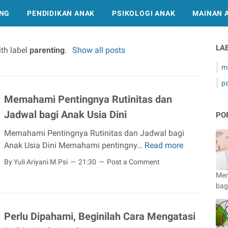
ING
PENDIDIKAN ANAK
PSIKOLOGI ANAK
MAINAN 
LA
th label
parenting
.
Show all posts
m
p
Memahami Pentingnya Rutinitas dan
Jadwal bagi Anak Usia Dini
PO
Memahami Pentingnya Rutinitas dan Jadwal bagi
Anak Usia Dini Memahami pentingny…
Read more
M
e
By Yuli Ariyani M.Psi
21:30
Post a Comment
m
Mem
a
bag
h
a
Perlu Dipahami, Beginilah Cara Mengatasi
m