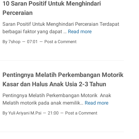
g
10 Saran Positif Untuk Menghindari
s
t
i
Perceraian
d
i
n
a
n
i
Saran Positif Untuk Menghindari Perceraian Terdapat
n
g
l
berbagai faktor yang dapat …
Read more
1
J
d
a
0
a
By 7shop
07:01
Post a Comment
a
h
S
d
l
C
a
w
a
a
r
a
m
r
a
l
M
Pentingnya Melatih Perkembangan Motorik
a
n
b
e
Kasar dan Halus Anak Usia 2-3 Tahun
M
P
a
r
e
o
g
a
Pentingnya Melatih Perkembangan Motorik Anak
n
s
i
w
Melatih motorik pada anak memilik…
Read more
P
g
i
A
a
e
a
By Yuli Ariyani M.Psi
21:00
Post a Comment
t
n
t
n
t
i
a
d
t
a
f
k
a
i
s
U
U